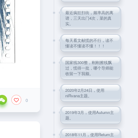
最近疯狂扫街，频率高的离
谱，三天出门4次，菜的真
实。
每天看文献慌的不行，读不
懂读不懂读不懂！！！
国家线300整，刚刚擦线飘
过，慌得一批，哪个导师能
收留一下我额。
2020年2月24日，使用
niRvana主题。
0
2019年3月，使用Autumn主
题。
2018年11月，使用Return主