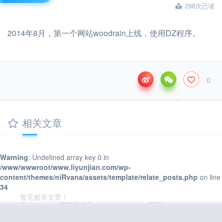
298次已读
2014年8月，第一个网站woodrain上线，使用DZ程序。
0
相关文章
Warning
: Undefined array key 0 in
/www/wwwroot/www.liyunjian.com/wp-
content/themes/niRvana/assets/template/relate_posts.php
on line
34
暂无相关文章！