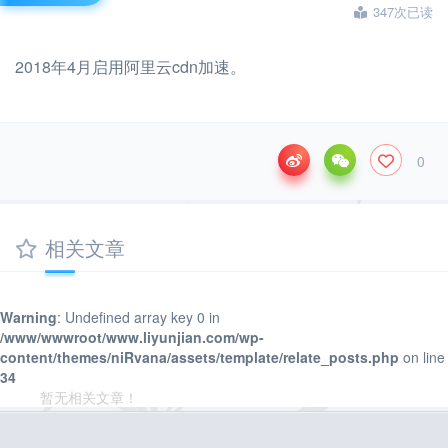
347次已读
2018年4月启用阿里云cdn加速。
0
相关文章
Warning
: Undefined array key 0 in
/www/wwwroot/www.liyunjian.com/wp-
content/themes/niRvana/assets/template/relate_posts.php
on line
34
暂无相关文章！