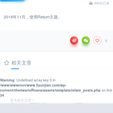
300次已读
2018年11月，使用Return主题。
0
相关文章
Warning
: Undefined array key 0 in
/www/wwwroot/www.liyunjian.com/wp-
content/themes/niRvana/assets/template/relate_posts.php
on line
34
暂无相关文章！