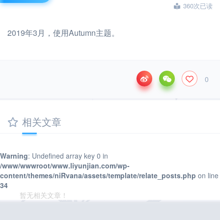
360次已读
2019年3月，使用Autumn主题。
0
相关文章
Warning
: Undefined array key 0 in
/www/wwwroot/www.liyunjian.com/wp-
content/themes/niRvana/assets/template/relate_posts.php
on line
34
暂无相关文章！