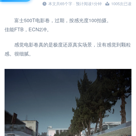
本文共65个字 · 预计阅读1分钟
1005次已读
富士500T电影卷，过期，按感光度100拍摄。
佳能FTB，ECN2冲。
感觉电影卷真的是极度还原真实场景，没有感觉到颗粒
感。很细腻。