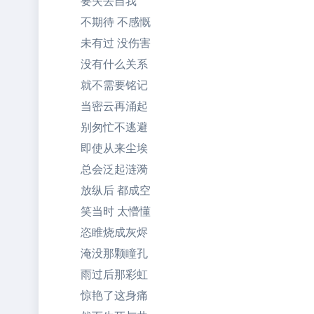
要失去自我
不期待 不感慨
未有过 没伤害
没有什么关系
就不需要铭记
当密云再涌起
别匆忙不逃避
即使从来尘埃
总会泛起涟漪
放纵后 都成空
笑当时 太懵懂
恣睢烧成灰烬
淹没那颗瞳孔
雨过后那彩虹
惊艳了这身痛