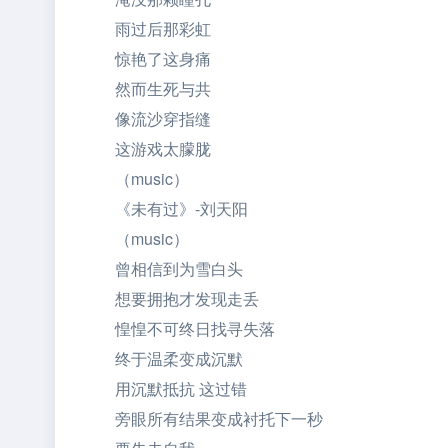
雨过后那彩虹
惊艳了这身痛
然而生死与共
像流沙穿指缝
这游戏太朦胧
（music）
《未有过》-刘天阳
（music）
曾相信到为雪白头
想要拥抱才发现走丢
惶惶不可终日找寻失落
终于温柔变成沉默
用沉默抵抗 这过错
旁眼所有结果变成衬托下一秒