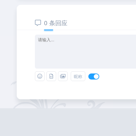
0 条回应
昵称