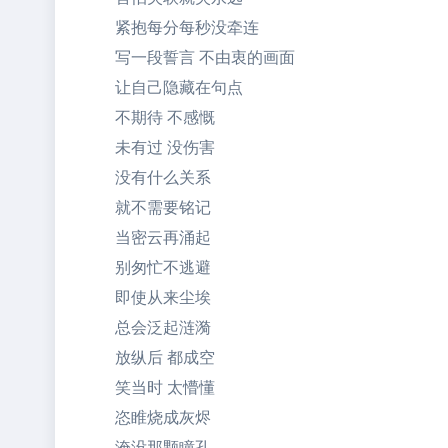
紧抱每分每秒没牵连
写一段誓言 不由衷的画面
让自己隐藏在句点
不期待 不感慨
未有过 没伤害
没有什么关系
就不需要铭记
当密云再涌起
别匆忙不逃避
即使从来尘埃
总会泛起涟漪
放纵后 都成空
笑当时 太懵懂
恣睢烧成灰烬
淹没那颗瞳孔