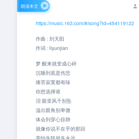
朗读本文
https://music.163.com/#/song?id=454119122
作曲 : 刘天阳
作词 : liyunjian
梦 醒来就变成心碎
沉睡到底是伤悲
痛苦寂寞都有味
你想选择谁
泪 眼里风干别坠
溢出眼角别卑微
体会到穿心掠肺
就像你说不在乎的那回
害怕失联就失永远