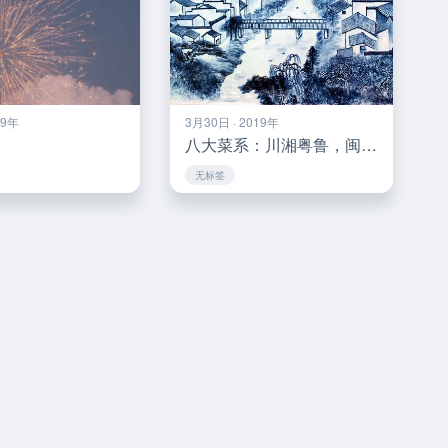
19年
3月30日 · 2019年
八大菜系：川湘粤鲁，闽浙徽苏 与 “武侠”
无标签